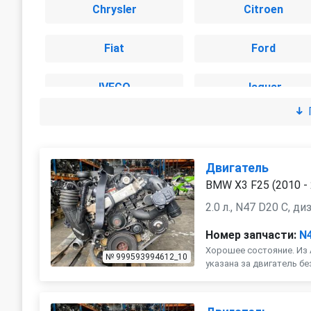
Chrysler
Citroen
Fiat
Ford
IVECO
Jaguar
Land Rover
Lexus
Mini
Mitsubishi
Двигатель
BMW X3 F25 (2010 -
Peugeot
Porsche
2.0 л., N47 D20 C, ди
Номер запчасти:
N
SEAT
Skoda
Хорошее состояние. Из 
№ 999593994612_10
указана за двигатель бе
Toyota
Volkswagen