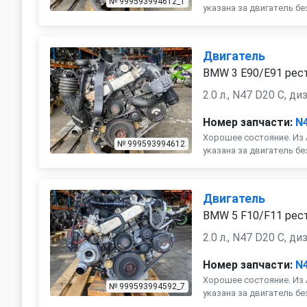
№ 999593994612_1
указана за двигатель бе
Двигатель
BMW 3 E90/E91 рест
2.0 л., N47 D20 C, д
Номер запчасти:
N
Хорошее состояние. Из 
№ 999593994612
указана за двигатель бе
Двигатель
BMW 5 F10/F11 рест
2.0 л., N47 D20 C, ди
Номер запчасти:
N
Хорошее состояние. Из 
№ 999593994592_7
указана за двигатель бе