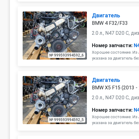
Двигатель
BMW 4 F32/F33
2.0 л., N47 D20 C, ди
Номер запчасти:
N
Хорошее состояние. Из 
№ 999593994592_6
указана за двигатель бе
Двигатель
BMW X5 F15 (2013 -
2.0 л., N47 D20 C, ди
Номер запчасти:
N
Хорошее состояние. Из 
№ 999593994592_5
указана за двигатель бе