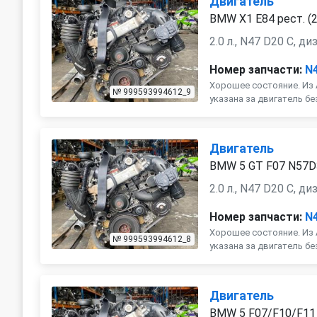
Двигатель
BMW X1 E84 рест. (2
2.0 л., N47 D20 C, ди
Номер запчасти:
N
Хорошее состояние. Из 
№ 999593994612_9
указана за двигатель бе
Двигатель
BMW 5 GT F07 N57
2.0 л., N47 D20 C, ди
Номер запчасти:
N
Хорошее состояние. Из 
№ 999593994612_8
указана за двигатель бе
Двигатель
BMW 5 F07/F10/F11 