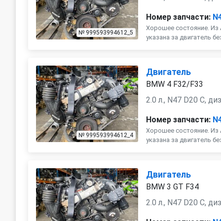
Номер запчасти:
N
Хорошее состояние. Из 
№ 999593994612_5
указана за двигатель бе
Двигатель
BMW 4 F32/F33
2.0 л., N47 D20 C, ди
Номер запчасти:
N
Хорошее состояние. Из 
№ 999593994612_4
указана за двигатель бе
Двигатель
BMW 3 GT F34
2.0 л., N47 D20 C, ди