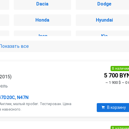
Dacia
Dodge
Honda
Hyundai
Jeep
Kia
Показать все
Mazda
Mercedes-Benz
Nissan
Opel
В наличи
5 700 BY
 2015)
~ 1 900 $
~ 0 
Renault
Saab
зель
47D20C
,
N47N
SsangYong
Subaru
Англии, малый пробег. Тестирован. Цена
В корзину
з навесного.
Volvo
В наличи