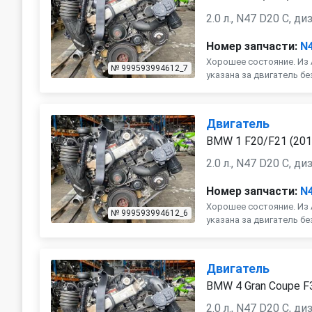
2.0 л., N47 D20 C, ди
Номер запчасти:
N
Хорошее состояние. Из 
№ 999593994612_7
указана за двигатель бе
Двигатель
BMW 1 F20/F21 (201
2.0 л., N47 D20 C, ди
Номер запчасти:
N
Хорошее состояние. Из 
№ 999593994612_6
указана за двигатель бе
Двигатель
BMW 4 Gran Coupe 
2.0 л., N47 D20 C, ди