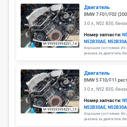
Двигатель
BMW 7 F01/F02 (200
3.0 л., N52 B30, бенз
Номер запчасти:
N
N52B30AE
,
N52B30
№ 999593994251_14
Хорошее состояние. Из 
указана за двигатель бе
Двигатель
BMW 5 F10/F11 рест
3.0 л., N52 B30, бенз
Номер запчасти:
N
N52B30AE
,
N52B30
№ 999593994251_13
Хорошее состояние. Из 
указана за двигатель бе