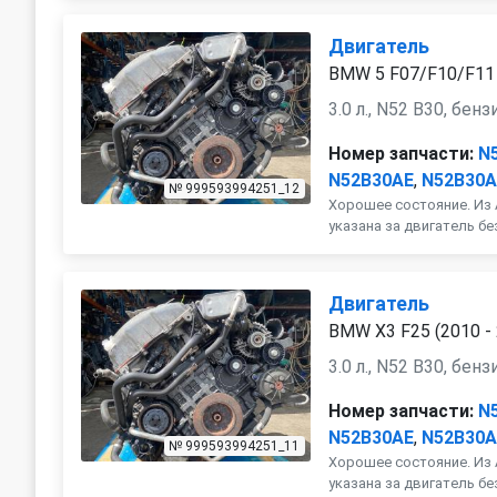
Двигатель
BMW 5 F07/F10/F11 
3.0 л., N52 B30, бенз
Номер запчасти:
N
N52B30AE
,
N52B30
№ 999593994251_12
Хорошее состояние. Из 
указана за двигатель бе
Двигатель
BMW X3 F25 (2010 -
3.0 л., N52 B30, бенз
Номер запчасти:
N
N52B30AE
,
N52B30
№ 999593994251_11
Хорошее состояние. Из 
указана за двигатель бе