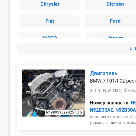
Chrysler
Citroen
Fiat
Ford
IVECO
Jaguar
Land Rover
Lexus
Mini
Mitsubishi
Двигатель
BMW 7 F01/F02 рест.
Peugeot
Porsche
3.0 л., N52 B30, бенз
Номер запчасти:
N
SEAT
Skoda
N52B30AE
,
N52B30
№ 999593994251_15
Хорошее состояние. Из 
Toyota
указана за двигатель бе
Volkswagen