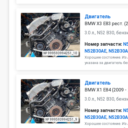
Двигатель
BMW X3 E83 рест. (2
3.0 л., N52 B30, бенз
Номер запчасти:
N
N52B30AE
,
N52B30
№ 999593994251_10
Хорошее состояние. Из 
указана за двигатель бе
Двигатель
BMW X1 E84 (2009 -
3.0 л., N52 B30, бенз
Номер запчасти:
N
N52B30AE
,
N52B30
№ 999593994251_9
Хорошее состояние. Из 