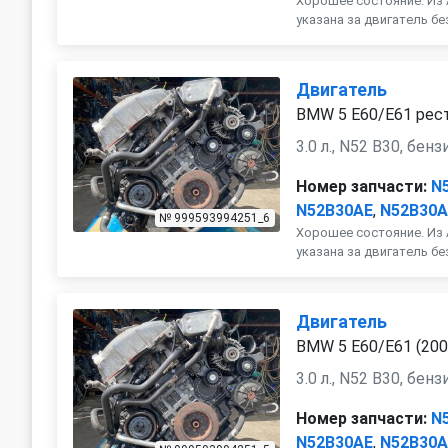
Хорошее состояние. Из 
указана за двигатель бе
Двигатель
BMW 5 E60/E61 рест.
3.0 л., N52 B30, бенз
Номер запчасти:
N
N52B30AE
,
N52B30
№ 999593994251_6
Хорошее состояние. Из 
указана за двигатель бе
Двигатель
BMW 5 E60/E61 (200
3.0 л., N52 B30, бенз
Номер запчасти:
N
N52B30AE
,
N52B30