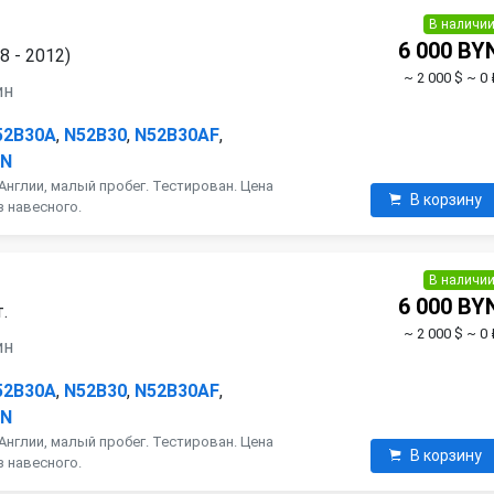
В наличи
6 000 BY
8 - 2012)
~ 2 000 $
~ 0 
ин
52B30A
,
N52B30
,
N52B30AF
,
AN
Англии, малый пробег. Тестирован. Цена
В корзину
з навесного.
В наличи
6 000 BY
.
~ 2 000 $
~ 0 
ин
52B30A
,
N52B30
,
N52B30AF
,
AN
Англии, малый пробег. Тестирован. Цена
В корзину
з навесного.