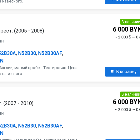
з навесного.
В наличи
6 000 BY
ест. (2005 - 2008)
~ 2 000 $
~ 0 
ин
52B30A
,
N52B30
,
N52B30AF
,
AN
Англии, малый пробег. Тестирован. Цена
В корзину
з навесного.
В наличи
6 000 BY
 (2007 - 2010)
~ 2 000 $
~ 0 
ин
52B30A
,
N52B30
,
N52B30AF
,
AN