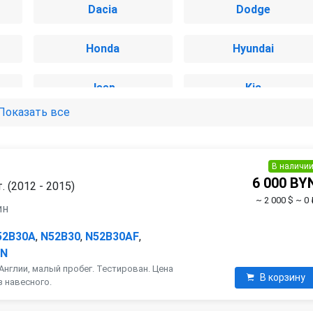
Dacia
Dodge
Honda
Hyundai
Jeep
Kia
Показать все
Mazda
Mercedes-Benz
Nissan
Opel
В наличи
6 000 BY
 (2012 - 2015)
~ 2 000 $
~ 0 
Renault
Saab
ин
52B30A
,
N52B30
,
N52B30AF
,
SsangYong
Subaru
AN
Англии, малый пробег. Тестирован. Цена
В корзину
з навесного.
Volvo