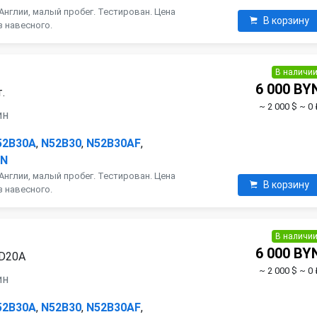
Англии, малый пробег. Тестирован. Цена
В корзину
з навесного.
В наличи
6 000 BY
.
~ 2 000 $
~ 0 
ин
52B30A
,
N52B30
,
N52B30AF
,
AN
Англии, малый пробег. Тестирован. Цена
В корзину
з навесного.
В наличи
6 000 BY
7D20A
~ 2 000 $
~ 0 
ин
52B30A
,
N52B30
,
N52B30AF
,