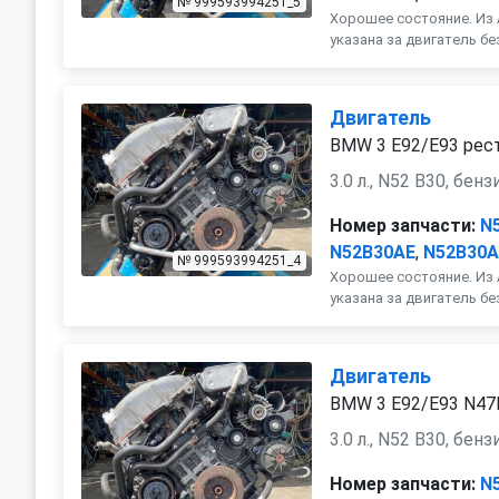
№ 999593994251_5
Хорошее состояние. Из 
указана за двигатель бе
Двигатель
BMW 3 E92/E93 рест
3.0 л., N52 B30, бенз
Номер запчасти:
N
N52B30AE
,
N52B30
№ 999593994251_4
Хорошее состояние. Из 
указана за двигатель бе
Двигатель
BMW 3 E92/E93 N4
3.0 л., N52 B30, бенз
Номер запчасти:
N