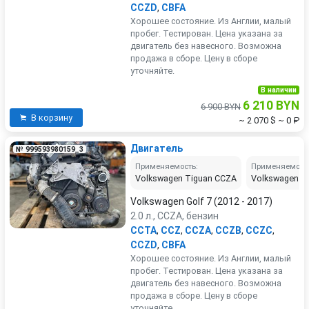
CCZD
,
CBFA
Хорошее состояние. Из Англии, малый
пробег. Тестирован. Цена указана за
двигатель без навесного. Возможна
продажа в сборе. Цену в сборе
уточняйте.
В наличии
6 210 BYN
6 900 BYN
В корзину
~ 2 070 $
~ 0 ₽
Двигатель
№ 999593980159_3
Применяемость:
Применяемост
Volkswagen Tiguan CCZA
Volkswagen P
Volkswagen Golf 7 (2012 - 2017)
2.0 л., CCZA, бензин
CCTA
,
CCZ
,
CCZA
,
CCZB
,
CCZC
,
CCZD
,
CBFA
Хорошее состояние. Из Англии, малый
пробег. Тестирован. Цена указана за
двигатель без навесного. Возможна
продажа в сборе. Цену в сборе
уточняйте.