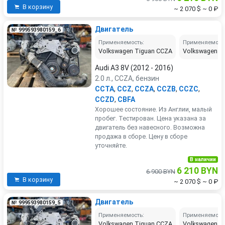
В корзину
~ 2 070 $
~ 0 ₽
Двигатель
№ 999593980159_6
Применяемость:
Применяемост
Volkswagen Tiguan CCZA
Volkswagen P
Audi A3 8V (2012 - 2016)
2.0 л., CCZA, бензин
CCTA
,
CCZ
,
CCZA
,
CCZB
,
CCZC
,
CCZD
,
CBFA
Хорошее состояние. Из Англии, малый
пробег. Тестирован. Цена указана за
двигатель без навесного. Возможна
продажа в сборе. Цену в сборе
уточняйте.
В наличии
6 210 BYN
6 900 BYN
В корзину
~ 2 070 $
~ 0 ₽
Двигатель
№ 999593980159_5
Применяемость:
Применяемост
Volkswagen Tiguan CCZA
Volkswagen P