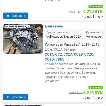
В наличии
6 210 BYN
6 900 BYN
В корзину
~ 2 070 $
~ 0 ₽
Двигатель
№ 999593980159_2
Применяемость:
Применяемост
Volkswagen Tiguan CCZA
Volkswagen P
Volkswagen Passat B7 (2011 - 2015)
2.0 л., CCZA, бензин
CCTA
,
CCZ
,
CCZA
,
CCZB
,
CCZC
,
CCZD
,
CBFA
Хорошее состояние. Из Англии, малый
пробег. Тестирован. Цена указана за
двигатель без навесного. Возможна
продажа в сборе. Цену в сборе
уточняйте.
В наличии
6 210 BYN
6 900 BYN
В корзину
~ 2 070 $
~ 0 ₽