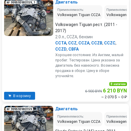
Двигатель
№ 999593980159_1
Применяемость:
Применяемост
Volkswagen Tiguan CCZA
Volkswagen P
Volkswagen Tiguan рест. (2011 -
2017)
2.0 л., CCZA, бензин
CCTA
,
CCZ
,
CCZA
,
CCZB
,
CCZC
,
CCZD
,
CBFA
Хорошее состояние. Из Англии, малый
пробег. Тестирован. Цена указана за
двигатель без навесного. Возможна
продажа в сборе. Цену в сборе
уточняйте.
В наличии
6 210 BYN
6 900 BYN
В корзину
~ 2 070 $
~ 0 ₽
Двигатель
№ 999593980159
Применяемость:
Применяемост
Volkswagen Tiguan CCZA
Volkswagen P