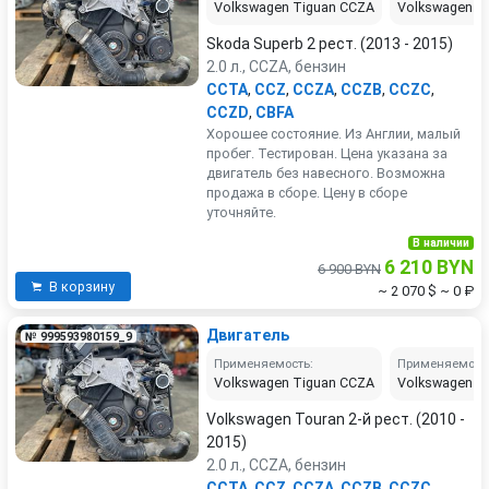
Volkswagen Tiguan CCZA
Volkswagen P
Skoda Superb 2 рест. (2013 - 2015)
2.0 л., CCZA, бензин
CCTA
,
CCZ
,
CCZA
,
CCZB
,
CCZC
,
CCZD
,
CBFA
Хорошее состояние. Из Англии, малый
пробег. Тестирован. Цена указана за
двигатель без навесного. Возможна
продажа в сборе. Цену в сборе
уточняйте.
В наличии
6 210 BYN
6 900 BYN
В корзину
~ 2 070 $
~ 0 ₽
Двигатель
№ 999593980159_9
Применяемость:
Применяемост
Volkswagen Tiguan CCZA
Volkswagen P
Volkswagen Touran 2-й рест. (2010 -
2015)
2.0 л., CCZA, бензин
CCTA
,
CCZ
,
CCZA
,
CCZB
,
CCZC
,