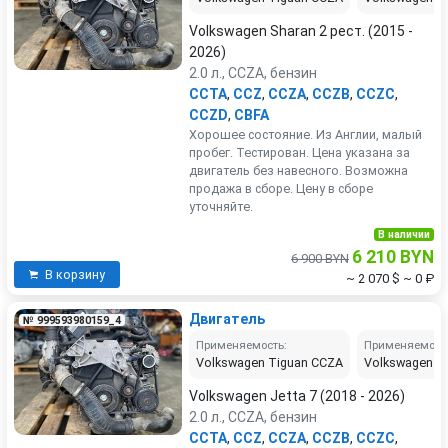
Volkswagen Sharan 2 рест. (2015 -
2026)
2.0 л., CCZA, бензин
CCTA
,
CCZ
,
CCZA
,
CCZB
,
CCZC
,
CCZD
,
CBFA
Хорошее состояние. Из Англии, малый
пробег. Тестирован. Цена указана за
двигатель без навесного. Возможна
продажа в сборе. Цену в сборе
уточняйте.
В наличии
6 210 BYN
6 900 BYN
В корзину
~ 2 070 $
~ 0 ₽
Двигатель
№ 999593980159_4
Применяемость:
Применяемост
Volkswagen Tiguan CCZA
Volkswagen P
Volkswagen Jetta 7 (2018 - 2026)
2.0 л., CCZA, бензин
CCTA
,
CCZ
,
CCZA
,
CCZB
,
CCZC
,