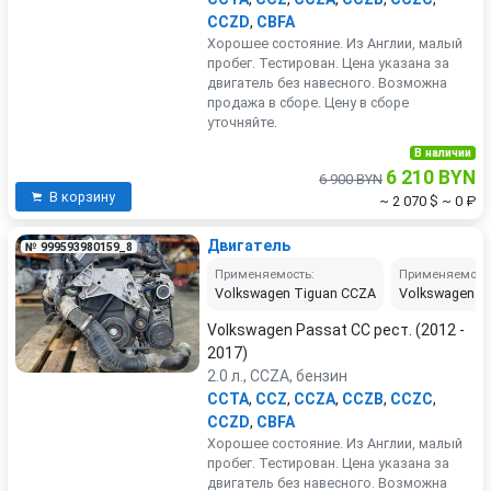
CCZD
,
CBFA
Хорошее состояние. Из Англии, малый
пробег. Тестирован. Цена указана за
двигатель без навесного. Возможна
продажа в сборе. Цену в сборе
уточняйте.
В наличии
6 210 BYN
6 900 BYN
В корзину
~ 2 070 $
~ 0 ₽
Двигатель
№ 999593980159_8
Применяемость:
Применяемост
Volkswagen Tiguan CCZA
Volkswagen P
Volkswagen Passat CC рест. (2012 -
2017)
2.0 л., CCZA, бензин
CCTA
,
CCZ
,
CCZA
,
CCZB
,
CCZC
,
CCZD
,
CBFA
Хорошее состояние. Из Англии, малый
пробег. Тестирован. Цена указана за
двигатель без навесного. Возможна