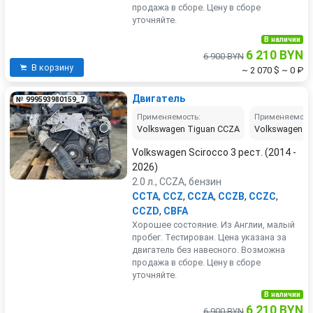
продажа в сборе. Цену в сборе
уточняйте.
В наличии
6 210 BYN
6 900 BYN
В корзину
~ 2 070 $
~ 0 ₽
Двигатель
№ 999593980159_7
Применяемость:
Применяемост
Volkswagen Tiguan CCZA
Volkswagen P
Volkswagen Scirocco 3 рест. (2014 -
2026)
2.0 л., CCZA, бензин
CCTA
,
CCZ
,
CCZA
,
CCZB
,
CCZC
,
CCZD
,
CBFA
Хорошее состояние. Из Англии, малый
пробег. Тестирован. Цена указана за
двигатель без навесного. Возможна
продажа в сборе. Цену в сборе
уточняйте.
В наличии
6 210 BYN
6 900 BYN