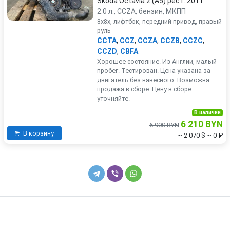
Skoda Octavia 2 (A5) рест. 2011
2.0 л., CCZA, бензин, МКПП
8x8x, лифтбэк, передний привод, правый
руль
CCTA
,
CCZ
,
CCZA
,
CCZB
,
CCZC
,
CCZD
,
CBFA
Хорошее состояние. Из Англии, малый
пробег. Тестирован. Цена указана за
двигатель без навесного. Возможна
продажа в сборе. Цену в сборе
уточняйте.
В наличии
6 210 BYN
6 900 BYN
В корзину
~ 2 070 $
~ 0 ₽