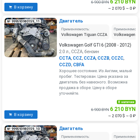
6 210 BYN
6 900 BYN
В корзину
~ 2 070 $
~ 0 ₽
Двигатель
№ 999593980159_11
Применяемость:
Применяемост
Volkswagen Tiguan CCZA
Volkswagen P
Volkswagen Golf GTI 6 (2008 - 2012)
2.0 л., CCZA, бензин
CCTA
,
CCZ
,
CCZA
,
CCZB
,
CCZC
,
CCZD
,
CBFA
Хорошее состояние. Из Англии, малый
пробег. Тестирован. Цена указана за
двигатель без навесного. Возможна
продажа в сборе. Цену в сборе
уточняйте.
В наличии
6 210 BYN
6 900 BYN
В корзину
~ 2 070 $
~ 0 ₽
Двигатель
№ 999593980159_10
Применяемость:
Применяемост