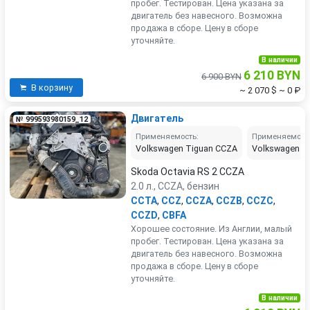
пробег. Тестирован. Цена указана за
двигатель без навесного. Возможна
продажа в сборе. Цену в сборе
уточняйте.
В наличии
6 210 BYN
6 900 BYN
В корзину
~ 2 070 $
~ 0 ₽
Двигатель
№ 999593980159_12
Применяемость:
Применяемост
Volkswagen Tiguan CCZA
Volkswagen P
Skoda Octavia RS 2 CCZA
2.0 л., CCZA, бензин
CCTA
,
CCZ
,
CCZA
,
CCZB
,
CCZC
,
CCZD
,
CBFA
Хорошее состояние. Из Англии, малый
пробег. Тестирован. Цена указана за
двигатель без навесного. Возможна
продажа в сборе. Цену в сборе
уточняйте.
В наличии