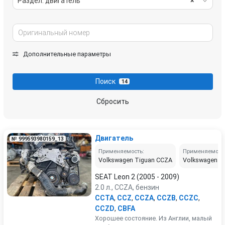
Раздел: двигатель
×
Дополнительные параметры
Поиск
14
Сбросить
Двигатель
№ 999593980159_13
Применяемость:
Применяемост
Volkswagen Tiguan CCZA
Volkswagen P
SEAT Leon 2 (2005 - 2009)
2.0 л., CCZA, бензин
CCTA
,
CCZ
,
CCZA
,
CCZB
,
CCZC
,
CCZD
,
CBFA
Хорошее состояние. Из Англии, малый