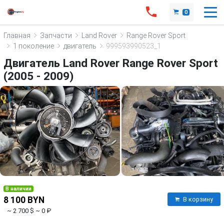
0
Главная
Запчасти
Land Rover
Range Rover Sport
1 поколение
двигатель
999593990523_1
Двигатель Land Rover Range Rover Sport
(2005 - 2009)
В наличии
8 100 BYN
В корзину
~ 2 700 $
~ 0 ₽