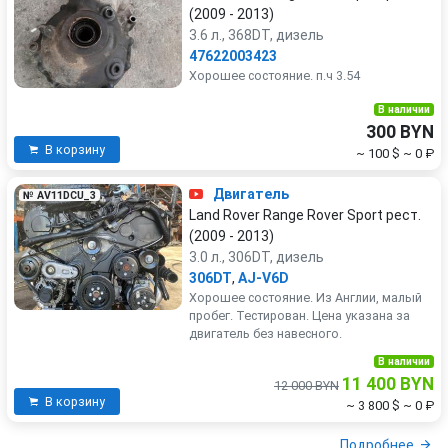
(2009 - 2013)
3.6 л., 368DT, дизель
47622003423
Хорошее состояние. п.ч 3.54
В наличии
300 BYN
В корзину
~ 100 $
~ 0 ₽
Двигатель
№ AV11DCU_3
Land Rover Range Rover Sport рест.
(2009 - 2013)
3.0 л., 306DT, дизель
306DT
,
AJ-V6D
Хорошее состояние. Из Англии, малый
пробег. Тестирован. Цена указана за
двигатель без навесного.
В наличии
11 400 BYN
12 000 BYN
В корзину
~ 3 800 $
~ 0 ₽
Подробнее