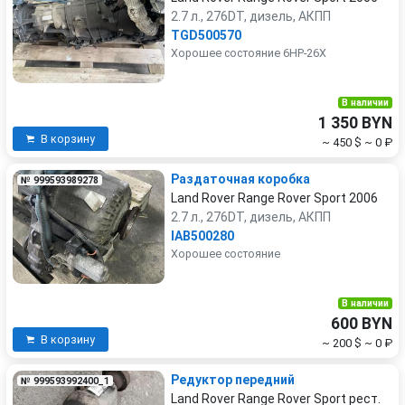
2.7 л., 276DT, дизель, АКПП
TGD500570
Хорошее состояние 6HP-26X
В наличии
1 350 BYN
В корзину
~ 450 $
~ 0 ₽
Раздаточная коробка
№ 999593989278
Land Rover Range Rover Sport 2006
2.7 л., 276DT, дизель, АКПП
IAB500280
Хорошее состояние
В наличии
600 BYN
В корзину
~ 200 $
~ 0 ₽
Редуктор передний
№ 999593992400_1
Land Rover Range Rover Sport рест.