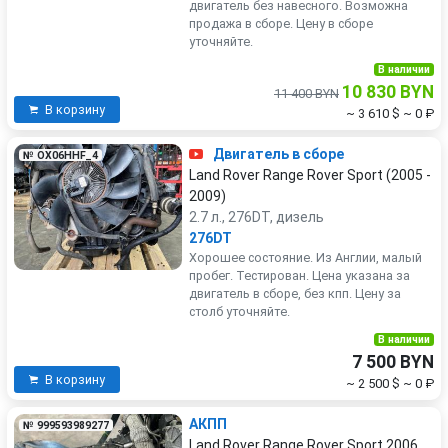
двигатель без навесного. Возможна
продажа в сборе. Цену в сборе
уточняйте.
В наличии
10 830 BYN
11 400 BYN
В корзину
~ 3 610 $
~ 0 ₽
Двигатель в сборе
№ OX06HHF_4
Land Rover Range Rover Sport (2005 -
2009)
2.7 л., 276DT, дизель
276DT
Хорошее состояние. Из Англии, малый
пробег. Тестирован. Цена указана за
двигатель в сборе, без кпп. Цену за
столб уточняйте.
В наличии
7 500 BYN
В корзину
~ 2 500 $
~ 0 ₽
АКПП
№ 999593989277
Land Rover Range Rover Sport 2006